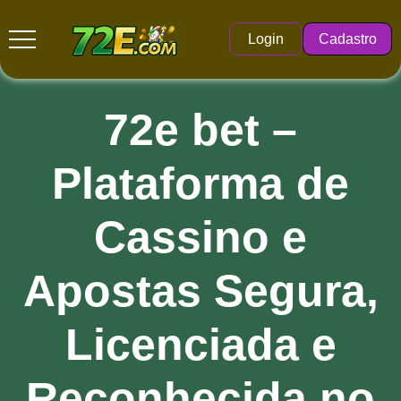
Login
Cadastro
72e bet –
Plataforma de
Cassino e
Apostas Segura,
Licenciada e
Reconhecida no