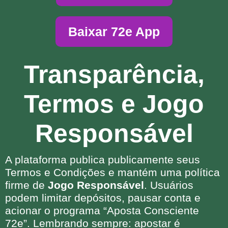
Baixar 72e App
Transparência,
Termos e Jogo
Responsável
A plataforma publica publicamente seus
Termos e Condições e mantém uma política
firme de
Jogo Responsável
. Usuários
podem limitar depósitos, pausar conta e
acionar o programa “Aposta Consciente
72e”. Lembrando sempre: apostar é