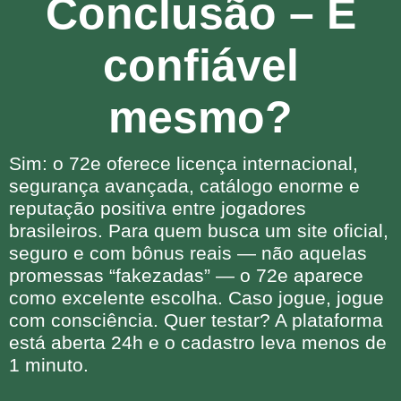
Conclusão – É
confiável
mesmo?
Sim: o 72e oferece licença internacional,
segurança avançada, catálogo enorme e
reputação positiva entre jogadores
brasileiros. Para quem busca um site oficial,
seguro e com bônus reais — não aquelas
promessas “fakezadas” — o 72e aparece
como excelente escolha. Caso jogue, jogue
com consciência. Quer testar? A plataforma
está aberta 24h e o cadastro leva menos de
1 minuto.