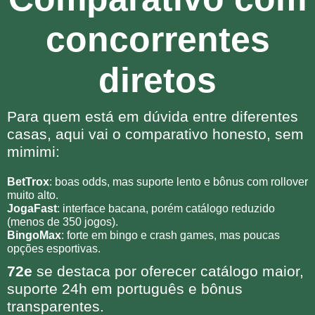
concorrentes
diretos
Para quem está em dúvida entre diferentes
casas, aqui vai o comparativo honesto, sem
mimimi:
BetTrox
: boas odds, mas suporte lento e bônus com rollover
muito alto.
JogaFast
: interface bacana, porém catálogo reduzido
(menos de 350 jogos).
BingoMax
: forte em bingo e crash games, mas poucas
opções esportivas.
72e
se destaca por oferecer catálogo maior,
suporte 24h em português e bônus
transparentes.