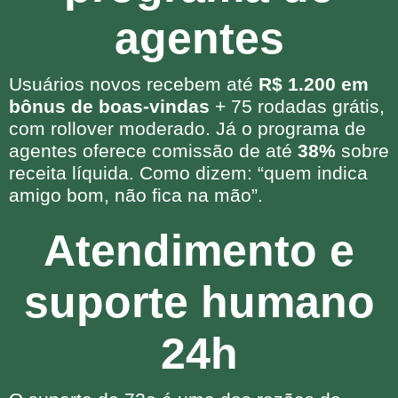
agentes
Usuários novos recebem até
R$ 1.200 em
bônus de boas-vindas
+ 75 rodadas grátis,
com rollover moderado. Já o programa de
agentes oferece comissão de até
38%
sobre
receita líquida. Como dizem: “quem indica
amigo bom, não fica na mão”.
Atendimento e
suporte humano
24h