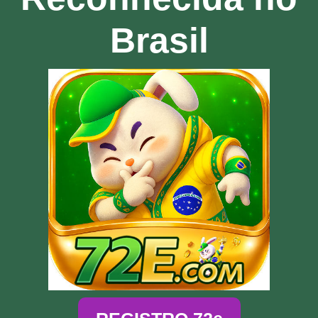
Brasil