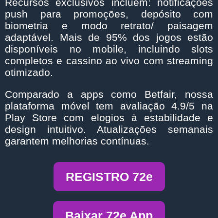
Recursos exclusivos incluem: notificações
push para promoções, depósito com
biometria e modo retrato/ paisagem
adaptável. Mais de 95% dos jogos estão
disponíveis no mobile, incluindo slots
completos e cassino ao vivo com streaming
otimizado.
Comparado a apps como Betfair, nossa
plataforma móvel tem avaliação 4.9/5 na
Play Store com elogios à estabilidade e
design intuitivo. Atualizações semanais
garantem melhorias contínuas.
REGISTRO 72e
Baixar 72e App