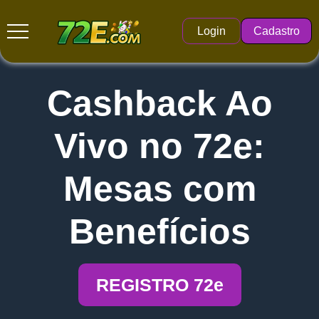
Login
Cadastro
Cashback Ao
Vivo no 72e:
Mesas com
Benefícios
REGISTRO 72e